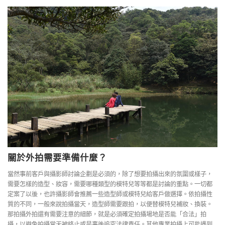
關於外拍需要準備什麼？
當然事前客戶與攝影師討論企劃是必須的，除了想要拍攝出來的氛圍或樣子，
需要怎樣的造型、妝容，需要哪種類型的模特兒等等都是討論的重點。一切都
定案了以後，也許攝影師會推薦一些造型師或模特兒給客戶做選擇。依拍攝性
質的不同，一般來說拍攝當天，造型師需要跟拍，以便替模特兒補妝、換裝。
那拍攝外拍還有需要注意的細節，就是必須確定拍攝場地是否能「合法」拍
攝，以避免拍攝當天被終止或是事後追究法律責任。其他專業拍攝上可能遇到