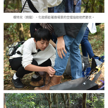
模特兒（炯龍），化妝師趁著換場景的空擋協助他們更衣。