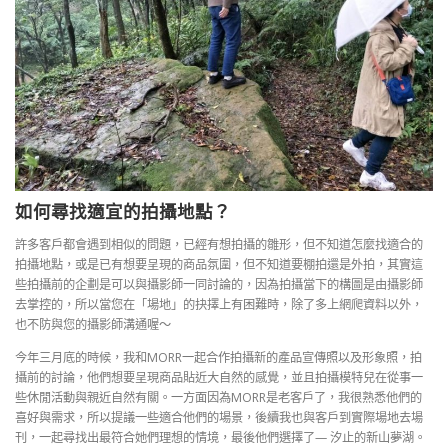
如何尋找適宜的拍攝地點？
許多客戶都會遇到相似的問題，已經有想拍攝的雛形，但不知道怎麼找適合的
拍攝地點，或是已有想要呈現的商品氛圍，但不知道要棚拍還是外拍，其實這
些拍攝前的企劃是可以與攝影師一同討論的，因為拍攝當下的構圖是由攝影師
去掌控的，所以當您在「場地」的抉擇上有困難時，除了多上網爬資料以外，
也不防與您的攝影師溝通喔～
今年三月底的時候，我和MORR一起合作拍攝新的產品宣傳照以及形象照，拍
攝前的討論，他們想要呈現商品貼近大自然的感覺，並且拍攝模特兒在從事一
些休閒活動與親近自然有關。一方面因為MORR是老客戶了，我很熟悉他們的
喜好與需求，所以提議一些適合他們的場景，後續我也與客戶到實際場地去場
刊，一起尋找出最符合她們理想的情境，最後他們選擇了— 汐止的新山夢湖。