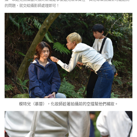
的問題，就交給攝影師處理即可！
模特兒（慕蓉），化妝師趁著拍攝前的空擋幫他們補妝。