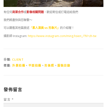
有任何
商業合作
或
影像相關問題
，歡迎寄信或打電話給我們
我們將盡快與您聯繫～
可以觀看其他篇敘述
「
素人演員 vs 形象片」
的介紹喔！
攝影師 Instagram:
https://www.instagram.com/ming.hsien_/?hl=zh-tw
分類:
CLIENT
標籤:
外景拍攝
、
平面拍攝
、
形象照
、
服裝目錄
發佈留言
留言
*