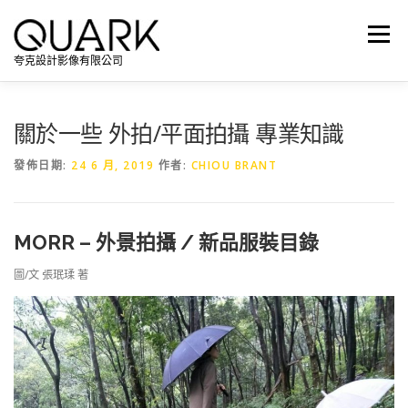
跳
至
選單
主
夸克設計影像有限公司
要
內
容
關於一些 外拍/平面拍攝 專業知識
發佈日期:
24 6 月, 2019
作者:
CHIOU BRANT
MORR – 外景拍攝 / 新品服裝目錄
圖/文 張珉瑈 著