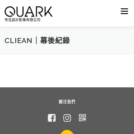
跳
至
選單
主
夸克設計影像有限公司
要
內
容
CLIEAN｜幕後紀錄
關注我們