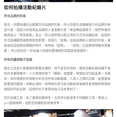
如何拍攝活動紀錄片
符合品牌的形象
首先，你要拍攝的企劃要符合品牌的形象，所以你要先去瞭解客戶的品牌形象
是什麼，或是分析使用此品牌的人會喜歡什麼？像金鴨這個案子，我們考慮到
廠商是以「零食販售」為主，所以我們想以較活潑的方式去拍攝紀錄，這樣的
形式能讓觀眾被歡樂氣氛影響，而提升「金鴨」這個品牌給人愉悅的形象。畢
竟現在這個資訊爆棚的時代，有時候「感覺」、「感受」比起實質物都來得重
要。 所以如何在一秒就讓人知道你要傳遞的氛圍是很重要的。
所有的畫面都不放過
簡言之就是什麼畫面你都要去捕捉，但不是盲目地拍，通常活動紀錄拍攝不會
有許多團隊夥伴，人力資源有限下「觀察」很重要，現場狀況可能是第一次遇
到，但你需要好好規劃分析包含所有活動範圍、人與人之間的互動、能豐富後
製畫面的鏡頭，你都必須拍。有時候也有可能活動結束後廠商會想臨時更換掉
預設好的的企劃，這樣你也不會害怕自己沒有素材了。
至於拍攝工具，為了畫面的趣味性，也許你也能使用不同攝影工具，像是Ｇ-
pro錄製縮時，或是空拍機俯拍現場等等。