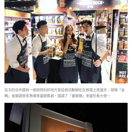
這次的合作還有一個很特別的地方是這個活動辦在在微風之夜當天，現場「金
鴨」會邀請很多男模來當銷售員，還請了「書那娜」來當形象大使。