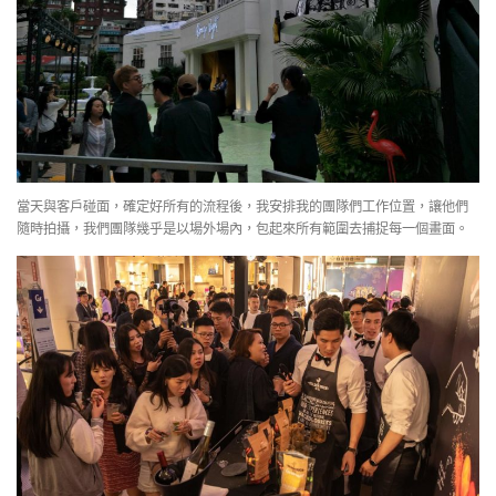
當天與客戶碰面，確定好所有的流程後，我安排我的團隊們工作位置，讓他們
隨時拍攝，我們團隊幾乎是以場外場內，包起來所有範圍去捕捉每一個畫面。