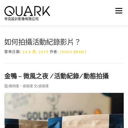
跳
至
選單
主
夸克設計影像有限公司
要
內
容
如何拍攝活動紀錄影片？
發佈日期:
24 6 月, 2019
作者:
CHIOU BRANT
金鴨 – 微風之夜 /活動紀錄/動態拍攝
圖/黃明憲、張珉瑈 文/張珉瑈