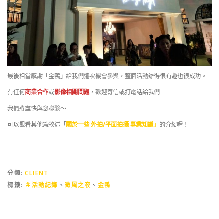
最後相當感謝「金鴨」給我們這次機會參與，整個活動辦得很有趣也很成功。
有任何
商業合作
或
影像相關問題
，歡迎寄信或打電話給我們
我們將盡快與您聯繫～
可以觀看其他篇敘述「
關於一些 外拍/平面拍攝 專業知識」
的介紹喔！
分類:
CLIENT
標籤:
＃活動紀錄
、
微風之夜
、
金鴨