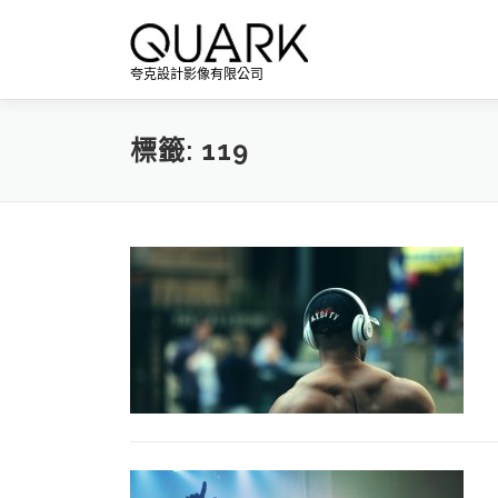
跳
至
主
夸克設計影像有限公司
要
內
容
標籤:
119