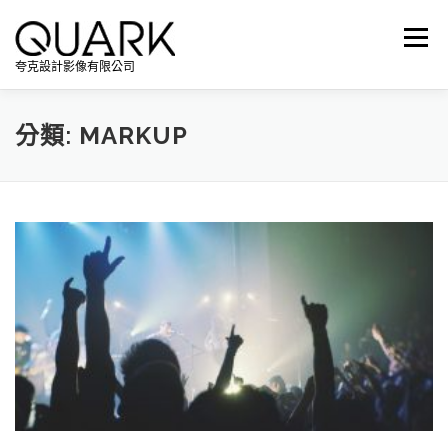
跳
至
選單
主
夸克設計影像有限公司
要
內
容
分類:
MARKUP