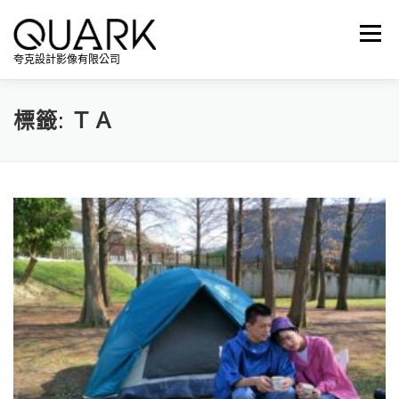
跳
至
選單
主
夸克設計影像有限公司
要
內
容
標籤:
ＴＡ