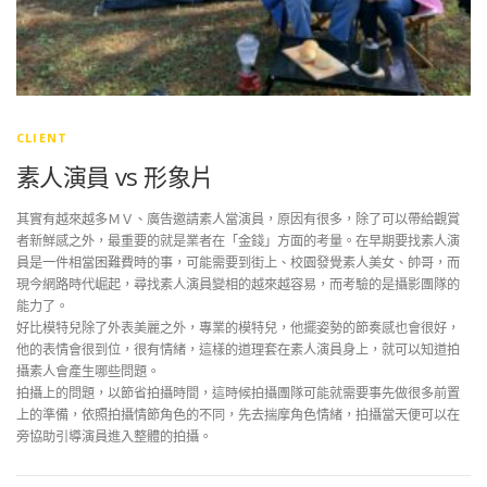
CLIENT
素人演員 vs 形象片
其實有越來越多ＭＶ、廣告邀請素人當演員，原因有很多，除了可以帶給觀賞
者新鮮感之外，最重要的就是業者在「金錢」方面的考量。在早期要找素人演
員是一件相當困難費時的事，可能需要到街上、校園發覺素人美女、帥哥，而
現今網路時代崛起，尋找素人演員變相的越來越容易，而考驗的是攝影團隊的
能力了。
好比模特兒除了外表美麗之外，專業的模特兒，他擺姿勢的節奏感也會很好，
他的表情會很到位，很有情緒，這樣的道理套在素人演員身上，就可以知道拍
攝素人會產生哪些問題。
拍攝上的問題，以節省拍攝時間，這時候拍攝團隊可能就需要事先做很多前置
上的準備，依照拍攝情節角色的不同，先去揣摩角色情緒，拍攝當天便可以在
旁協助引導演員進入整體的拍攝。