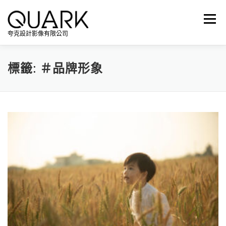
跳
至
選單
主
夸克設計影像有限公司
要
內
容
標籤:
＃品牌形象