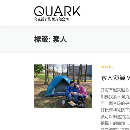
跳
至
主
夸克設計影像有限公司
要
內
容
標籤:
素人
CLIENT
素人演員 v
其實有越來越多
期要找素人演員
易，而考驗的是
好比模特兒除了
就可以知道拍攝
拍攝上的問題，
當天便可以在旁