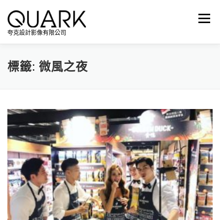
跳
至
選單
主
夸克設計影像有限公司
要
內
容
標籤:
微風之夜