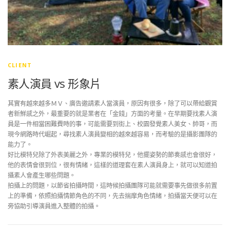
CLIENT
素人演員 vs 形象片
其實有越來越多ＭＶ、廣告邀請素人當演員，原因有很多，除了可以帶給觀賞
者新鮮感之外，最重要的就是業者在「金錢」方面的考量。在早期要找素人演
員是一件相當困難費時的事，可能需要到街上、校園發覺素人美女、帥哥，而
現今網路時代崛起，尋找素人演員變相的越來越容易，而考驗的是攝影團隊的
能力了。
好比模特兒除了外表美麗之外，專業的模特兒，他擺姿勢的節奏感也會很好，
他的表情會很到位，很有情緒，這樣的道理套在素人演員身上，就可以知道拍
攝素人會產生哪些問題。
拍攝上的問題，以節省拍攝時間，這時候拍攝團隊可能就需要事先做很多前置
上的準備，依照拍攝情節角色的不同，先去揣摩角色情緒，拍攝當天便可以在
旁協助引導演員進入整體的拍攝。