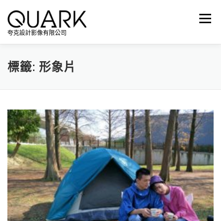
跳
至
選單
主
夸克設計影像有限公司
要
內
容
標籤:
形象片