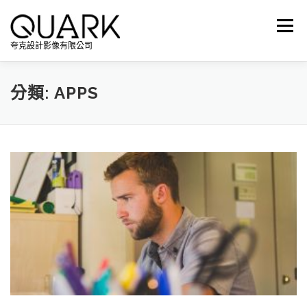
跳
至
選單
主
夸克設計影像有限公司
要
內
容
分類:
APPS