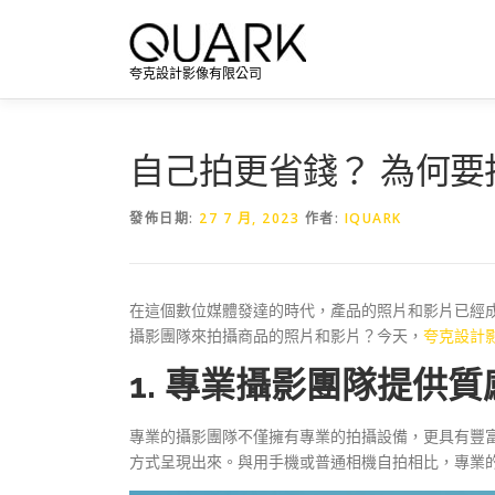
跳
至
主
夸克設計影像有限公司
要
內
容
自己拍更省錢？ 為何要
發佈日期:
27 7 月, 2023
作者:
IQUARK
在這個數位媒體發達的時代，產品的照片和影片已經
攝影團隊來拍攝商品的照片和影片？今天，
夸克設計
1. 專業攝影團隊提供
專業的攝影團隊不僅擁有專業的拍攝設備，更具有豐
方式呈現出來。與用手機或普通相機自拍相比，專業