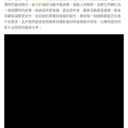
獨特的藝術眼光。致力於捕捉活動中最真實、最動人的瞬間，並將它們轉化為
一個個獨特的故事。無論是商業會議、產品發布會、慶典活動還是婚禮，都會
與顧客端緊密合作，從前期的準備到後期的製作，確保每一個細節都能符合客
戶的需求。此外我們還會使用最新的攝影器材和後期製作技術，以確保提供的
影片品質達到最高水準。