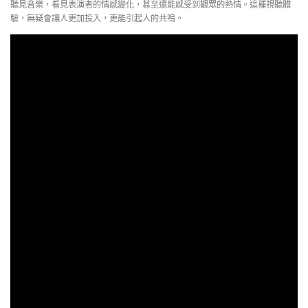
聽見音樂，看見表演者的情感變化，甚至還能感受到觀眾的熱情。這種視聽體
驗，無疑會讓人更加投入，更能引起人的共鳴。