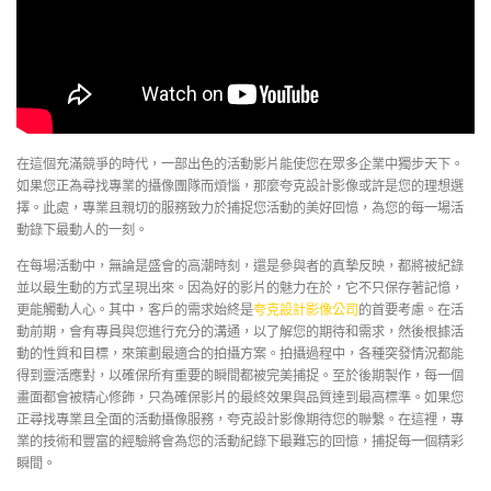
在這個充滿競爭的時代，一部出色的活動影片能使您在眾多企業中獨步天下。
如果您正為尋找專業的攝像團隊而煩惱，那麼夸克設計影像或許是您的理想選
擇。此處，專業且親切的服務致力於捕捉您活動的美好回憶，為您的每一場活
動錄下最動人的一刻。
在每場活動中，無論是盛會的高潮時刻，還是參與者的真摯反映，都將被紀錄
並以最生動的方式呈現出來。因為好的影片的魅力在於，它不只保存著記憶，
更能觸動人心。其中，客戶的需求始終是
夸克設計影像公司
的首要考慮。在活
動前期，會有專員與您進行充分的溝通，以了解您的期待和需求，然後根據活
動的性質和目標，來策劃最適合的拍攝方案。拍攝過程中，各種突發情況都能
得到靈活應對，以確保所有重要的瞬間都被完美捕捉。至於後期製作，每一個
畫面都會被精心修飾，只為確保影片的最終效果與品質達到最高標準。如果您
正尋找專業且全面的活動攝像服務，夸克設計影像期待您的聯繫。在這裡，專
業的技術和豐富的經驗將會為您的活動紀錄下最難忘的回憶，捕捉每一個精彩
瞬間。