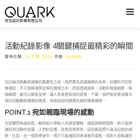
跳
至
選單
主
夸克設計影像有限公司
要
內
容
活動紀錄影像 4關鍵捕捉最精彩的瞬間
發佈日期:
14 7 月, 2023
作者:
IQUARK
在討論活動動態攝像的重要性之前，我們要先認識攝像的本質。這種形式的影
像捕捉，不只是將場景定格在鏡頭之中，而是透過錄影，活動的每個細節、每
個瞬間，都可以動態呈現，讓人有身歷其境的感覺。下面，我們會從更深層次
探討活動動態攝像的價值，並談談如何選擇合適的攝像團隊。
POINT.1
宛如親臨現場的感動
先從觀眾角度談起。動態影片帶給人的感官體驗，遠超過靜態圖像。影片能夠
捕捉到活動的氛圍、人們的反應、背景音樂等等，這些都是照片無法記錄的細
節。比如，在一個音樂會中，照片只能捕捉到表演者的姿態，但影片卻能讓你