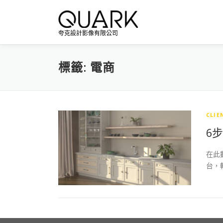
跳
至
主
夸克設計影像有限公司
要
內
容
標籤:
電商
CLIE
6
在此
台，