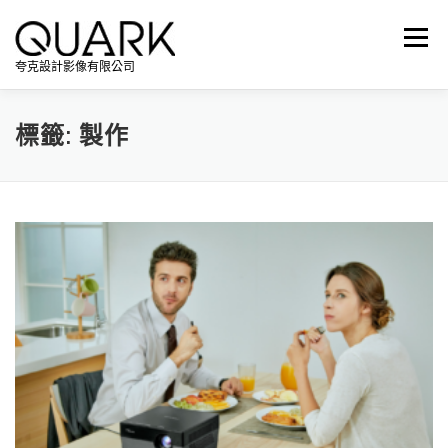
跳
至
選單
主
夸克設計影像有限公司
要
內
容
標籤:
製作