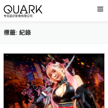
跳
至
選單
主
夸克設計影像有限公司
要
內
容
標籤:
紀錄