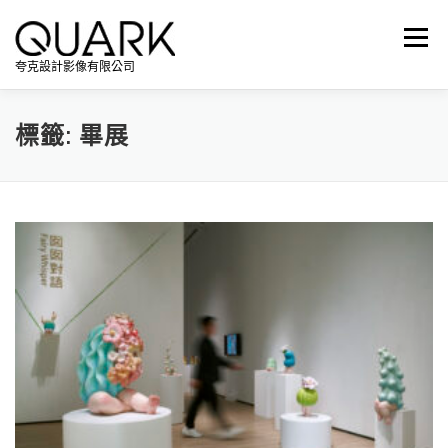
跳
至
選單
主
夸克設計影像有限公司
要
內
容
標籤:
畢展