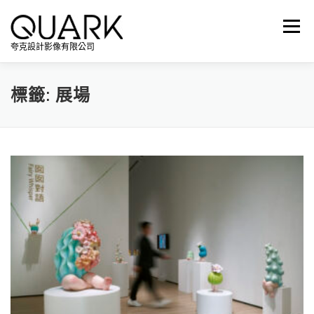
跳
至
選單
主
夸克設計影像有限公司
要
內
容
標籤:
展場