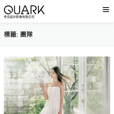
跳
至
選單
主
夸克設計影像有限公司
要
內
容
標籤:
團隊