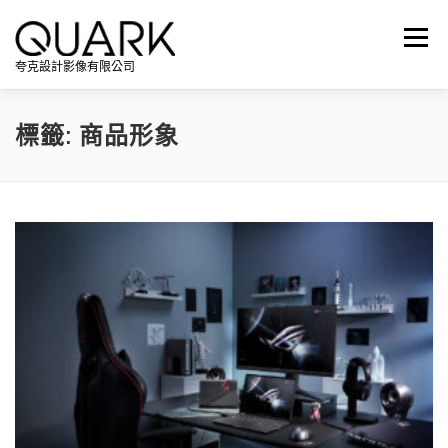
跳
至
選單
主
夸克設計影像有限公司
要
內
容
標籤:
商品形象